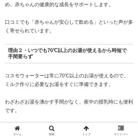
め、赤ちゃんの健康的な成長をサポートします。
口コミでも「赤ちゃんが安心して飲める」といった声が多
く寄せられています。
理由２・いつでも70℃以上のお湯が使えるから時短で
手間要らず
コスモウォーターは常に70℃以上のお湯が使えるので、
ミルク作りに必要なお湯をすぐに準備できます。
わざわざお湯を沸かす手間がなく、夜中の授乳時にも便利
です。
「夜中でもすぐにミルクが作れる」「手間が省けて助か
ホーム
検索
トップ
サイドバー
る」との口コミが多く、忙しい育児をサポートします。